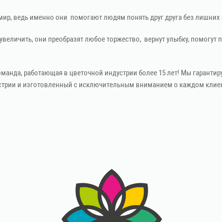
мир, ведь именно они помогают людям понять друг друга без лишних 
личить, они преобразят любое торжество, вернут улыбку, помогут по
нда, работающая в цветочной индустрии более 15 лет! Мы гарантиру
трии и изготовленный с исключительным вниманием о каждом клиен