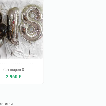
Сет шаров 8
2 960
Р
ральском.