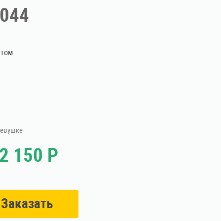
 044
птом
Девушке
2 150 Р
Заказать