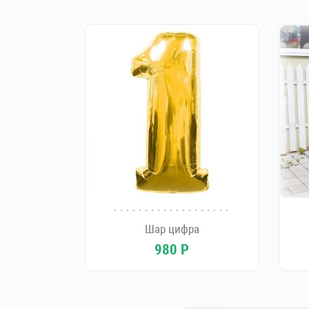
Шар цифра
980
Р