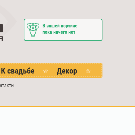
В вашей корзине
пока ничего нет
К свадьбе
Декор
нтакты