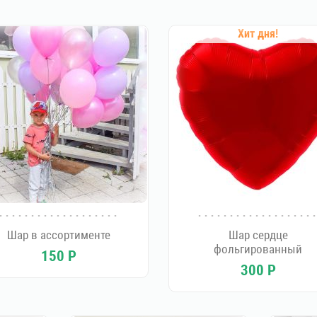
Хит дня!
Шар в ассортименте
Шар сердце
фольгированный
150
Р
300
Р