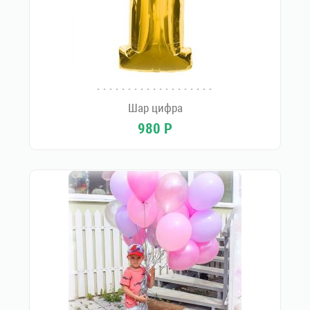
Шар цифра
980
Р