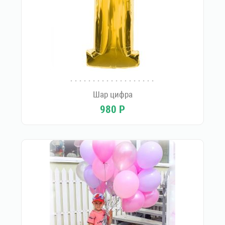
Шар цифра
980
Р