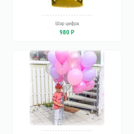
Шар цифра
980
Р